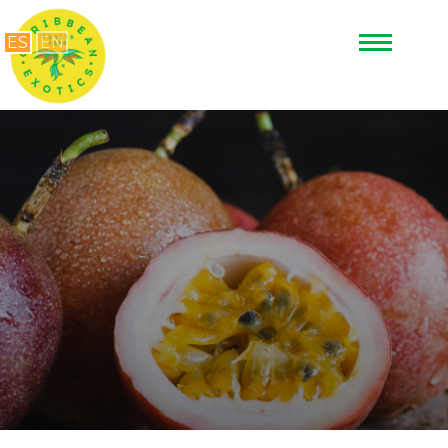
ES
EN