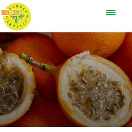
ES
EN